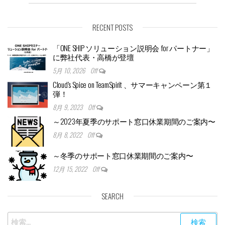
RECENT POSTS
「ONE SHIP ソリューション説明会 for パートナー」
に弊社代表・高橋が登壇
5月 10, 2026
Off
Cloud’s Spice on TeamSpirit 、サマーキャンペーン第１
弾！
8月 9, 2023
Off
～2023年夏季のサポート窓口休業期間のご案内〜
8月 8, 2022
Off
～冬季のサポート窓口休業期間のご案内〜
12月 15, 2022
Off
SEARCH