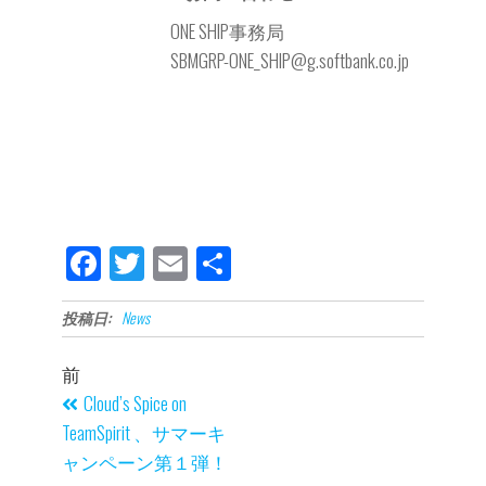
ONE SHIP
事務局
SBMGRP-ONE_SHIP@g.softbank.co.jp
Fa
Tw
E
共
ce
itt
m
有
投稿日:
News
bo
er
ail
ok
前
Cloud’s Spice on
TeamSpirit 、サマーキ
ャンペーン第１弾！