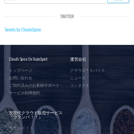
TWITTER
Tweets by CloudsSpice
Cloud's Spice On TeamSpirit
運営会社
トップページ
クラウズ＊スパイス
お問い合わせ
ニュース
ご契約済みのお客様サポート
コンタクト
サービス利用規約
次世代クラウド販売サービス
『ウランバ ！！』
ウランバ ！！