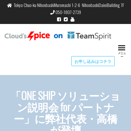
Tokyo Chuo-ku NihonbashiMuromachi 1-2-6 NihonbashiDaieiBuilding 7F
050-1807-2739
Cloud
Cloud's S
Time & C
Spic
Managem
メニュ
Team
ー
お申し込みはコチラ
「ONE SHIP ソリューショ
ン説明会 for パートナ
ー」に弊社代表・高橋
が登壇