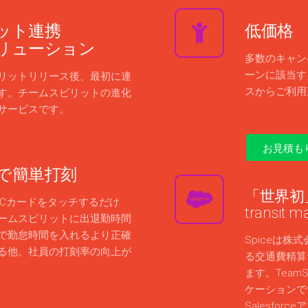
ット連携
低価格
リューション
多数のキャン
ーンに該当する
リットリリース後、最初に連
スからご利用
す。チームスピリットの進化
サービスです。
お見積も
で簡単打刻
「世界初
ICカードをタッチするだけ
transit
ームスピリットに出退勤時間
で勤怠時間を入れるより正確
Spiceは
る他、社員の打刻率の向上が
る交通費精算サー
ます。TeamS
ケーションですが
Salesfo