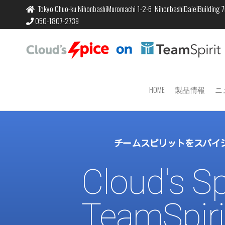
Tokyo Chuo-ku NihonbashiMuromachi 1-2-6 NihonbashiDaieiBuilding 7
050-1807-2739
HOME
製品情報
ニ
チームスピリットをスパイ
Cloud's S
TeamSpiri