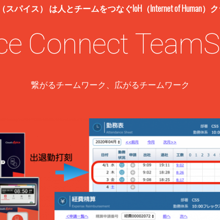
 TeamSpirit（スパイス） は人とチームをつなぐIoH（Internet of 
ce Connect TeamSp
繋がるチームワーク、広がるチームワーク