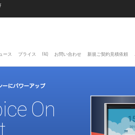
F
Cloud's
Cloud's Spice
Time & Cost
Spice On
Management
TeamSpirit
ュース
プライス
FAQ
お問い合わせ
新規ご契約見積依頼
シーにパワーアップ
pice On
t.