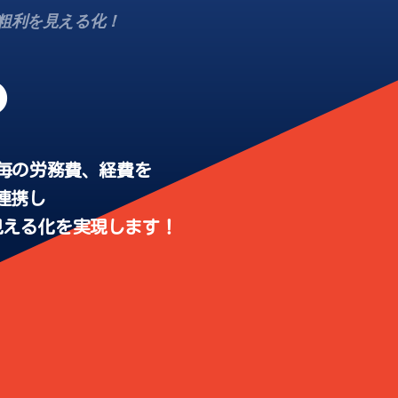
価＆粗利を見える化！
クト毎の労務費、経費を
eに連携し
見える化を実現します！