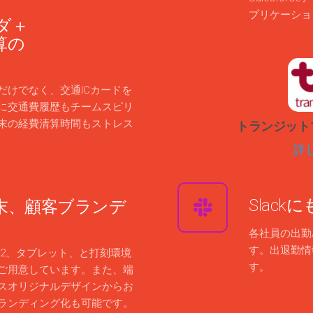
プリケーショ
ダ＋
算の
だけでなく、交通ICカードを
に交通費履歴もチームスピリ
トランジット
末の経費清算時間もストレス
詳
Slack
末、顧客ブランデ
各社員の出勤
す。出退勤情
ロ2、タブレット、と打刻環境
す。
ご用意しています。また、端
スオリジナルデザインからお
ランディング化も可能です。