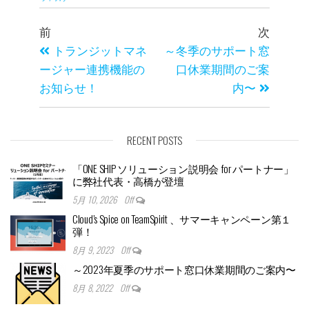
前
次
トランジットマネ
～冬季のサポート窓
ージャー連携機能の
口休業期間のご案
お知らせ！
内〜
RECENT POSTS
「ONE SHIP ソリューション説明会 for パートナー」
に弊社代表・高橋が登壇
5月 10, 2026
Off
Cloud’s Spice on TeamSpirit 、サマーキャンペーン第１
弾！
8月 9, 2023
Off
～2023年夏季のサポート窓口休業期間のご案内〜
8月 8, 2022
Off