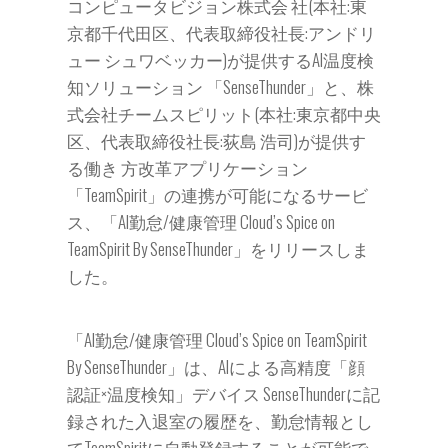
コンピュータビジョン株式会 社(本社:東
京都千代田区、代表取締役社⻑:アンドリ
ュー シュワベッカー)が提供するAI温度検
知ソリューション 「SenseThunder」と、株
式会社チームスピリット(本社:東京都中央
区、代表取締役社⻑:荻島 浩司)が提供す
る働き 方改革アプリケーション
「TeamSpirit」の連携が可能になるサービ
ス、「AI勤怠/健康管理 Cloud’s Spice on
TeamSpirit By SenseThunder」をリリースしま
した。
「AI勤怠/健康管理 Cloud’s Spice on TeamSpirit
By SenseThunder」は、AIによる高精度「顔
認証×温度検知」デバイス SenseThunderに記
録された入退室の履歴を、勤怠情報とし
てTeamSpiritに自動登録することが可能で