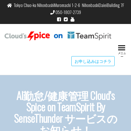
Tokyo Chuo-ku NihonbashiMuromachi 1-2-6 NihonbashiDaieiBuilding 7F
050-1807-2739
Cloud
Cloud's S
Time & C
Spic
Managem
メニュ
Team
ー
お申し込みはコチラ
AI勤怠/健康管理 Cloud’s
Spice on TeamSpirit By
SenseThunder サービスの
お知らせ！