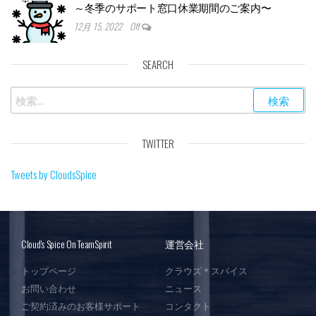
～冬季のサポート窓口休業期間のご案内〜
12月 15, 2022
Off
SEARCH
TWITTER
Tweets by CloudsSpice
Cloud's Spice On TeamSpirit
運営会社
トップページ
クラウズ＊スパイス
お問い合わせ
ニュース
ご契約済みのお客様サポート
コンタクト