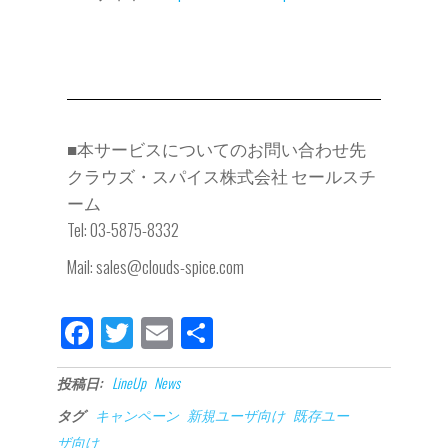
■本サービスについてのお問い合わせ先
クラウズ・スパイス株式会社 セールスチ
ーム
Tel: 03-5875-8332
Mail: sales@clouds-spice.com
Fa
Tw
E
共
ce
itt
m
有
投稿日:
LineUp
News
bo
er
ail
タグ
キャンペーン
新規ユーザ向け
既存ユー
ok
ザ向け