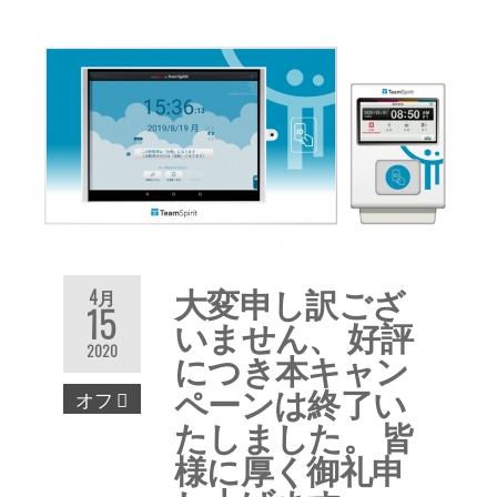
大変申し訳ござ
4月
15
いません、 好評
2020
につき本キャン
ペーンは終了い
オフ
たしました。 皆
様に厚く御礼申