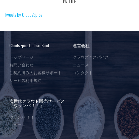
TWITTER
Tweets by CloudsSpice
Cloud's Spice On TeamSpirit
運営会社
トップページ
クラウズ＊スパイス
お問い合わせ
ニュース
ご契約済みのお客様サポート
コンタクト
サービス利用規約
次世代クラウド販売サービス
『ウランバ ！！』
ウランバ ！！
ニュース