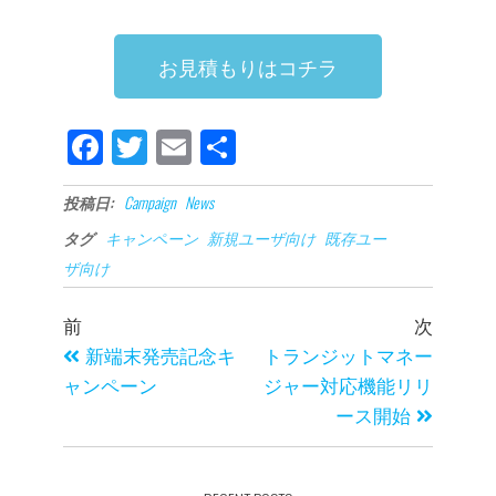
お見積もりはコチラ
Fa
Tw
E
共
ce
itt
m
有
投稿日:
Campaign
News
bo
er
ail
タグ
キャンペーン
新規ユーザ向け
既存ユー
ok
ザ向け
前
次
新端末発売記念キ
トランジットマネー
ャンペーン
ジャー対応機能リリ
ース開始