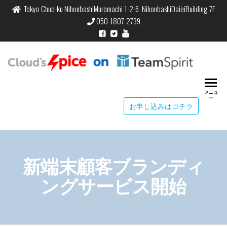
Tokyo Chuo-ku NihonbashiMuromachi 1-2-6 NihonbashiDaieiBuilding 7F
050-1807-2739
Cloud
Cloud's S
Time & C
Spic
Managem
メニュ
Team
ー
お申し込みはコチラ
新端末顧客ブランディ
ングサービス開始