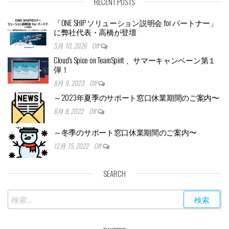
RECENT POSTS
「ONE SHIP ソリューション説明会 for パートナー」
に弊社代表・高橋が登壇
5月 10, 2026
Off
Cloud’s Spice on TeamSpirit 、サマーキャンペーン第１
弾！
8月 9, 2023
Off
～2023年夏季のサポート窓口休業期間のご案内〜
8月 8, 2022
Off
～冬季のサポート窓口休業期間のご案内〜
12月 15, 2022
Off
SEARCH