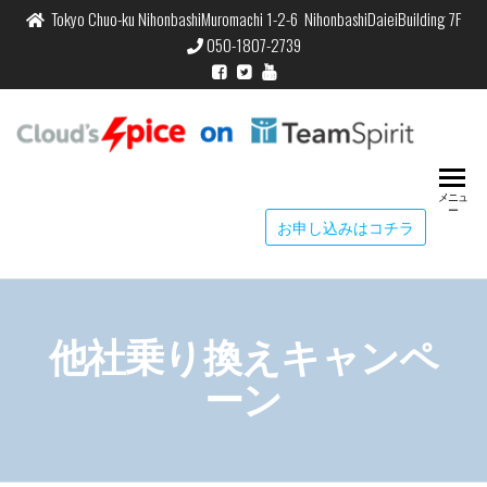
Tokyo Chuo-ku NihonbashiMuromachi 1-2-6 NihonbashiDaieiBuilding 7F
050-1807-2739
Cloud
Cloud's S
Time & C
Spic
Managem
メニュ
Team
ー
お申し込みはコチラ
他社乗り換えキャンペ
ーン