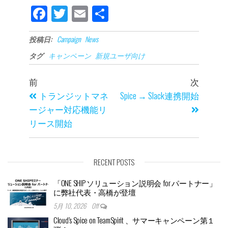
Fa
Tw
E
共
ce
itt
m
有
投稿日:
Campaign
News
bo
er
ail
タグ
キャンペーン
新規ユーザ向け
ok
前
次
トランジットマネ
Spice → Slack連携開始
ージャー対応機能リ
リース開始
RECENT POSTS
「ONE SHIP ソリューション説明会 for パートナー」
に弊社代表・高橋が登壇
5月 10, 2026
Off
Cloud’s Spice on TeamSpirit 、サマーキャンペーン第１