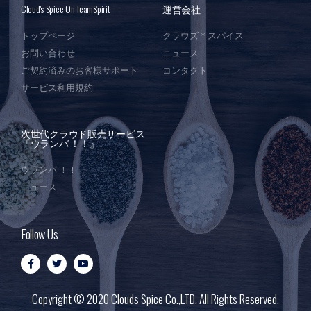
Cloud's Spice On TeamSpirit
運営会社
トップページ
クラウズ＊スパイス
お問い合わせ
ニュース
ご契約済みのお客様サポート
コンタクト
サービス利用規約
次世代クラウド販売サービス
『ウランバ ！！』
ウランバ ！！
ニュース
Follow Us
Copyright © 2020 Clouds Spice Co.,LTD. All Rights Reserved.