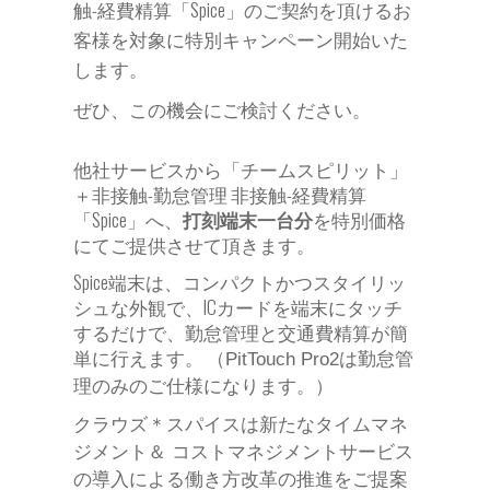
触-経費精算「Spice」のご契約を頂けるお
客様を対象に特別キャンペーン開始いた
します。
ぜひ、この機会にご検討ください。
他社サービスから「チームスピリット」
＋非接触-勤怠管理 非接触-経費精算
「Spice」
へ
、
打刻端末一台分
を特別価格
にてご提供させて頂きます。
Spice端末は、コンパクトかつスタイリッ
シュな外観で、ICカードを端末にタッチ
するだけで、勤怠管理と交通費精算が簡
単に行えます。
（PitTouch Pro2は勤怠管
理のみのご仕様になります。）
クラウズ＊スパイスは新たなタイムマネ
ジメント＆ コストマネジメントサービス
の導入による働き方改革の推進をご提案