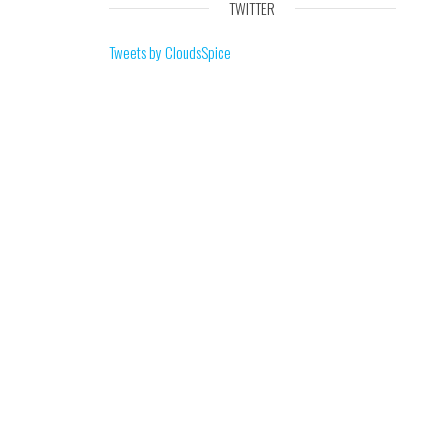
TWITTER
Tweets by CloudsSpice