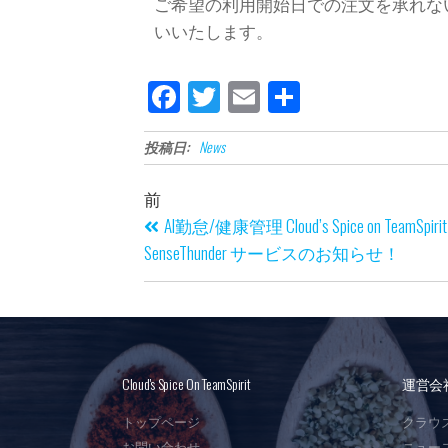
ご希望の利用開始日での注文を承れな
いいたします。
Fa
Tw
E
共
ce
itt
m
有
投稿日:
News
bo
er
ail
ok
前
AI勤怠/健康管理 Cloud’s Spice on TeamSpirit
SenseThunder サービスのお知らせ！
Cloud's Spice On TeamSpirit
運営会
トップページ
クラウ
お問い合わせ
ニュー