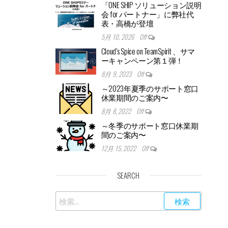
「ONE SHIP ソリューション説明
会 for パートナー」に弊社代
表・高橋が登壇
5月 10, 2026
Off
Cloud’s Spice on TeamSpirit 、サマ
ーキャンペーン第１弾！
8月 9, 2023
Off
～2023年夏季のサポート窓口
休業期間のご案内〜
8月 8, 2022
Off
～冬季のサポート窓口休業期
間のご案内〜
12月 15, 2022
Off
SEARCH